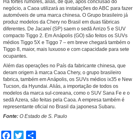
Há fortes rumores, aliás, de que, após conclusão do
negócio, a Caoa utilizará as instalações do ABC para fazer
automóveis de uma marca chinesa. O Grupo brasileiro já
produz modelos da Chery no Brasil em duas fábricas
diferentes. De Jacareí (SP) saem o sedã Arrizo 5 e SUV
compacto Tiggo 2. Em Anápolis (GO) são feitos os SUVs
médios Tiggo 5X e Tiggo 7 – em breve chegará também o
Tiggo 8, maior, mais luxuoso e com capacidade para sete
ocupantes.
Além das operações no País da fabricante chinesa, que
deram origem à marca Caoa Chery, o grupo brasileiro
fabrica, também em Anápolis, os SUVs médios ix35 e New
Tucson, da Hyundai. Aliás, a importação de todos os
modelos da marca sul-coreana, como o SUV Sana Fe e o
sedã Azera, são feitas pela Caoa. A empresa também é
representante oficial no Brasil da japonesa Subaru.
Fonte:
O Estado de S. Paulo
Facebook
Twitter
Share