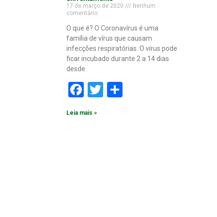
17 de março de 2020
Nenhum
comentário
O que é? O Coronavírus é uma
família de vírus que causam
infecções respiratórias. O vírus pode
ficar incubado durante 2 a 14 dias
desde
Facebook
Twitter
Share
Leia mais »