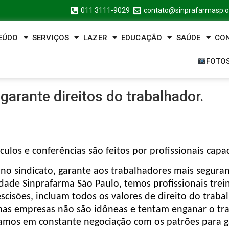
011 3111-9029
contato@sinprafarmasp.o
EÚDO
SERVIÇOS
LAZER
EDUCAÇÃO
SAÚDE
CO
FOTO
arante direitos do trabalhador.
ulos e conferências são feitos por profissionais capac
no sindicato, garante aos trabalhadores mais segura
dade Sinprafarma São Paulo, temos profissionais trei
escisões, incluam todos os valores de direito do traba
umas empresas não são idôneas e tentam enganar o tr
stamos em constante negociação com os patrões para g