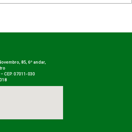
ovembro, 85, 6º andar,
tro
 – CEP. 07011-030
0018