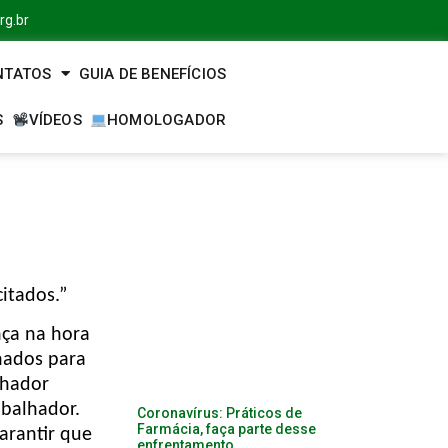
rg.br
NTATOS
GUIA DE BENEFÍCIOS
S
VÍDEOS
HOMOLOGADOR
itados.”
nça na hora
nados para
lhador
abalhador.
Coronavírus: Práticos de
Farmácia, faça parte desse
arantir que
enfrentamento