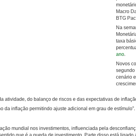
monetário
Macro Da
BTG Pact
Na seman
Monetári
taxa bási
percentu
ano
.
Novos co
segundo 
cenário 
crescimen
 atividade, do balanço de riscos e das expectativas de inflaçã
o da inflação permitindo ajuste adicional em grau de estímulo”.
tração mundial nos investimentos, influenciada pela desconfi
ido que é a queda de investimento. Parte disso está ligado a