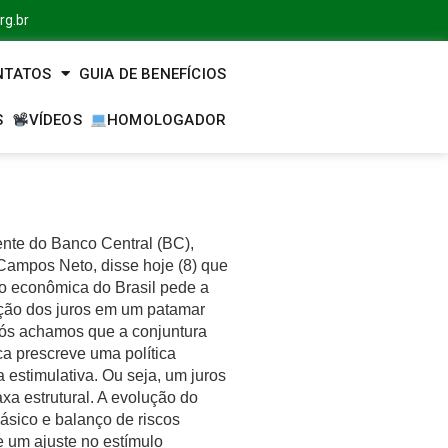
rg.br
NTATOS
GUIA DE BENEFÍCIOS
S
VÍDEOS
HOMOLOGADOR
ente do Banco Central (BC),
Campos Neto, disse hoje (8) que
ão econômica do Brasil pede a
ão dos juros em um patamar
Nós achamos que a conjuntura
a prescreve uma política
 estimulativa. Ou seja, um juros
axa estrutural. A evolução do
ásico e balanço de riscos
e um ajuste no estímulo