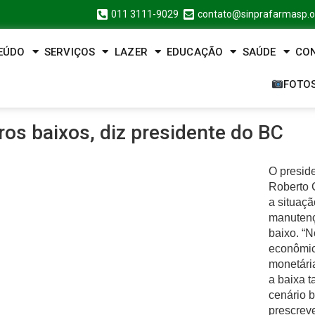
011 3111-9029
contato@sinprafarmasp.o
EÚDO
SERVIÇOS
LAZER
EDUCAÇÃO
SAÚDE
CO
FOTO
os baixos, diz presidente do BC
O presid
Roberto 
a situaç
manutenç
baixo. “
econômic
monetária
a baixa t
cenário b
prescrev