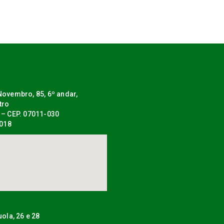
ovembro, 85, 6º andar,
tro
 – CEP. 07011-030
0018
uola, 26 e 28