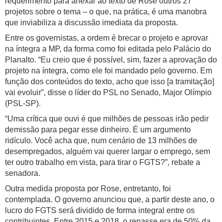
requerimento para anexar ao texto de Rose outros 27
projetos sobre o tema – o que, na prática, é uma manobra
que inviabiliza a discussão imediata da proposta.
Entre os governistas, a ordem é brecar o projeto e aprovar
na íntegra a MP, da forma como foi editada pelo Palácio do
Planalto. “Eu creio que é possível, sim, fazer a aprovação do
projeto na íntegra, como ele foi mandado pelo governo. Em
função dos conteúdos do texto, acho que isso [a tramitação]
vai evoluir”, disse o líder do PSL no Senado, Major Olímpio
(PSL-SP).
“Uma crítica que ouvi é que milhões de pessoas irão pedir
demissão para pegar esse dinheiro. É um argumento
ridículo. Você acha que, num cenário de 13 milhões de
desempregados, alguém vai querer largar o emprego, sem
ter outro trabalho em vista, para tirar o FGTS?”, rebate a
senadora.
Outra medida proposta por Rose, entretanto, foi
contemplada. O governo anunciou que, a partir deste ano, o
lucro do FGTS será dividido de forma integral entre os
contribuintes. Entre 2015 e 2018, o repasse era de 50% da