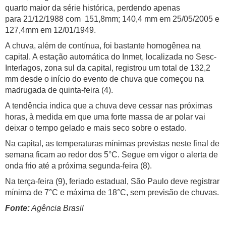
quarto maior da série histórica, perdendo apenas
para
21/12/1988
com 151,8mm; 140,4 mm em
25/05/2005
e
127,4mm em
12/01/1949
.
A chuva, além de contínua, foi bastante homogênea na
capital. A estação automática do Inmet, localizada no Sesc-
Interlagos, zona sul da capital, registrou um total de 132,2
mm desde o início do evento de chuva que começou na
madrugada de
quinta
-feira (4).
A tendência indica que a chuva deve cessar nas próximas
horas, à medida em que uma forte massa de ar polar vai
deixar o tempo gelado e mais seco sobre o estado.
Na capital, as temperaturas mínimas previstas neste final de
semana ficam ao redor dos 5°C. Segue em vigor o alerta de
onda frio até a próxima
segunda
-feira (8).
Na
ter
ça-feira (9), feriado estadual, São Paulo deve registrar
mínima de 7°C e máxima de 18°C, sem previsão de chuvas.
Fonte:
Agência Brasil