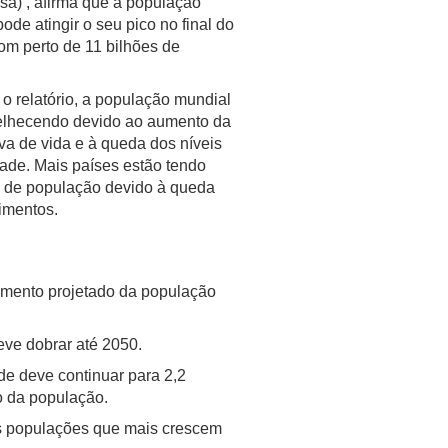
a) , afirma que a população
ode atingir o seu pico no final do
om perto de 11 bilhões de
o relatório, a população mundial
elhecendo devido ao aumento da
va de vida e à queda dos níveis
idade. Mais países estão tendo
 de população devido à queda
imentos.
cimento projetado da população
eve dobrar até 2050.
de deve continuar para 2,2
o da população.
as populações que mais crescem