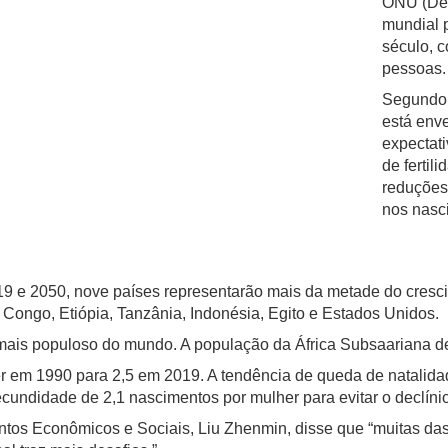
ONU (Des
mundial p
século, c
pessoas.
Segundo 
está env
expectati
de fertil
reduções
nos nasc
019 e 2050, nove países representarão mais da metade do cres
 Congo, Etiópia, Tanzânia, Indonésia, Egito e Estados Unidos.
 mais populoso do mundo. A população da África Subsaariana d
her em 1990 para 2,5 em 2019. A tendência de queda de natalida
cundidade de 2,1 nascimentos por mulher para evitar o declíni
ntos Econômicos e Sociais, Liu Zhenmin, disse que “muitas d