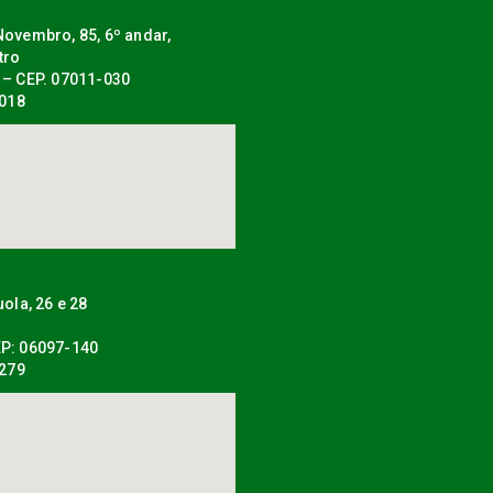
ovembro, 85, 6º andar,
tro
 – CEP. 07011-030
0018
uola, 26 e 28
P: 06097-140
0279