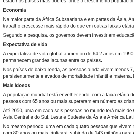
estão nos países mais pobres, onde o crescimento populaciona
Economia
Na maior parte da África Subsaariana e em partes da Ásia, A
trabalho crescesse mais rápido do que em outras faixas etári
Segundo a pesquisa, os governos devem investir em educação
Expectativa de vida
A expectativa de vida global aumentou de 64,2 anos em 1990
permanecem grandes lacunas entre os países.
Nos países de baixa renda, as pessoas ainda vivem menos 7,4
persistentemente elevados de mortalidade infantil e materna,
Mais idosos
A população mundial está envelhecendo, com a faixa etária d
pessoas com 65 anos ou mais superaram em número as cria
Até 2050, uma em cada seis pessoas no mundo terá mais de 65
Ásia Central e do Sul, Leste e Sudeste da Ásia e América La
No mesmo período, uma em cada quatro pessoas que vivem na
com 80 anos ou mais triplicará, subindo de 143 milhões para 