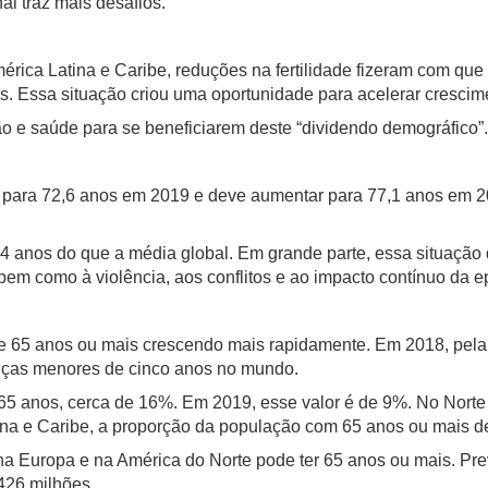
l traz mais desafios.”
mérica Latina e Caribe, reduções na fertilidade fizeram com qu
as. Essa situação criou uma oportunidade para acelerar cresci
 e saúde para se beneficiarem deste “dividendo demográfico”.
 para 72,6 anos em 2019 e deve aumentar para 77,1 anos em 2
 anos do que a média global. Em grande parte, essa situação 
 bem como à violência, aos conflitos e ao impacto contínuo da 
e 65 anos ou mais crescendo mais rapidamente. Em 2018, pela p
nças menores de cinco anos no mundo.
 anos, cerca de 16%. Em 2019, esse valor é de 9%. No Norte d
tina e Caribe, a proporção da população com 65 anos ou mais d
 Europa e na América do Norte pode ter 65 anos ou mais. Pr
426 milhões.