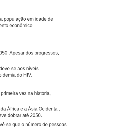
e a população em idade de
mento econômico.
050. Apesar dos progressos,
deve-se aos níveis
epidemia do HIV.
rimeira vez na história,
a África e a Ásia Ocidental,
eve dobrar até 2050.
evê-se que o número de pessoas