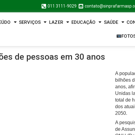
011 3111-9029
contato@sinprafarmasp.o
EÚDO
SERVIÇOS
LAZER
EDUCAÇÃO
SAÚDE
CO
FOTO
hões de pessoas em 30 anos
A popula
bilhões 
anos, afi
Unidas la
total de 
dos atuai
2050.
A pesqui
de Assun