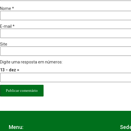
Nome
*
E-mail
*
Site
Digite uma resposta em números:
13 − dez =
Menu:
Sede