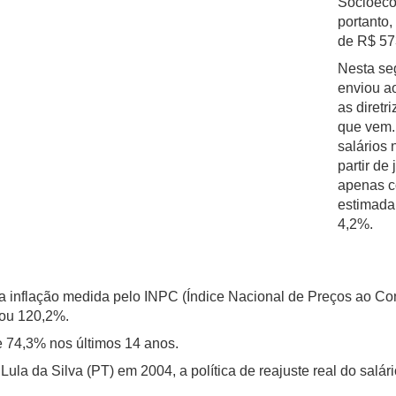
Socioeco
portanto,
de R$ 57
Nesta se
enviou ao
as diretr
que vem. 
salários 
partir de
apenas c
estimada
4,2%.
 a inflação medida pelo INPC (Índice Nacional de Preços ao Co
çou 120,2%.
 74,3% nos últimos 14 anos.
Lula da Silva (PT) em 2004, a política de reajuste real do salá