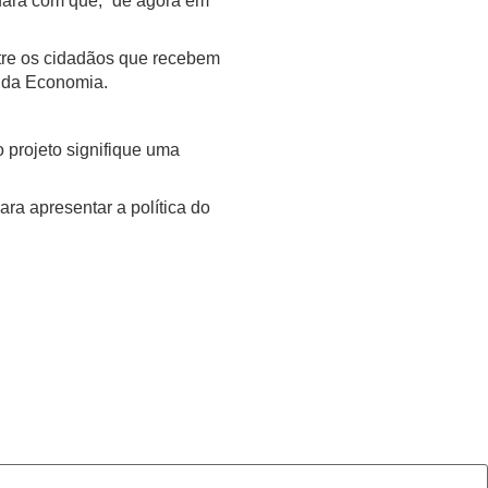
fará com que, “de agora em
Entre os cidadãos que recebem
o da Economia.
 projeto signifique uma
ra apresentar a política do