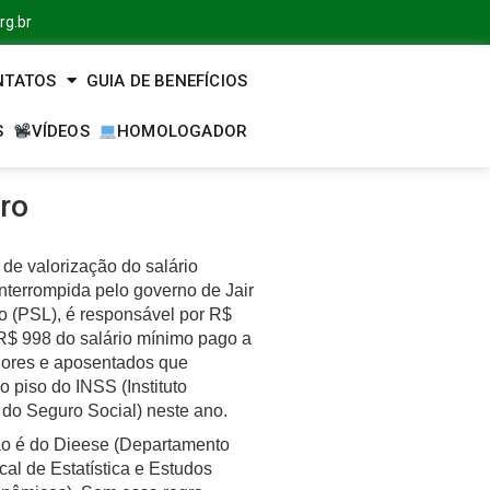
rg.br
NTATOS
GUIA DE BENEFÍCIOS
S
VÍDEOS
HOMOLOGADOR
ro
a de valorização do salário
nterrompida pelo governo de Jair
o (PSL), é responsável por R$
R$ 998 do salário mínimo pago a
dores e aposentados que
 piso do INSS (Instituto
 do Seguro Social) neste ano.
ão é do Dieese (Departamento
ical de Estatística e Estudos