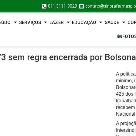
011 3111-9029
contato@sinprafarmasp.o
EÚDO
SERVIÇOS
LAZER
EDUCAÇÃO
SAÚDE
CO
FOTO
73 sem regra encerrada por Bolsona
A polític
mínimo, i
Bolsonar
425 dos 
trabalha
recebem o
Nacional
A projeç
Intersind