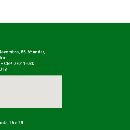
ovembro, 85, 6º andar,
tro
 – CEP. 07011-030
0018
uola, 26 e 28