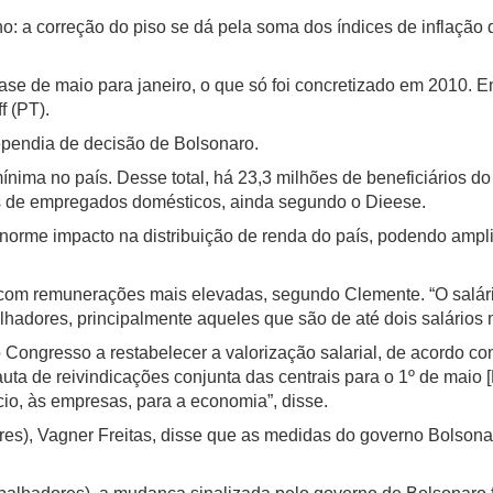
: a correção do piso se dá pela soma dos índices de inflação 
se de maio para janeiro, o que só foi concretizado em 2010. E
f (PT).
dependia de decisão de Bolsonaro.
nima no país. Desse total, há 23,3 milhões de beneficiários do
s de empregados domésticos, ainda segundo o Dieese.
enorme impacto na distribuição de renda do país, podendo ampli
com remunerações mais elevadas, segundo Clemente. “O salári
alhadores, principalmente aqueles que são de até dois salários 
 Congresso a restabelecer a valorização salarial, de acordo co
ta de reivindicações conjunta das centrais para o 1º de maio [D
cio, às empresas, para a economia”, disse.
es), Vagner Freitas, disse que as medidas do governo Bolsona