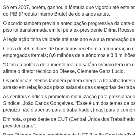
Só em 2007, porém, ganhou a fórmula que vigorou até este ano
do PIB (Produto Interno Bruto) de dois anos antes.
O acordo também previa a antecipação progressiva da data-ba
piso foi transformada em lei pela ex-presidente Dilma Roussef
A legislação tinha validade até este ano e a sua renovação 
Cerca de 48 milhões de brasileiros recebem a remuneração mí
empregados formais; 8,6 milhões de autônomos e 3,8 milhõe
“O fim da política de aumento real do salário mínimo tem um 
afirma o diretor técnico do Dieese, Clemente Ganz Lúcio.
Os potenciais efeitos também podem chegar a trabalhadores 
arrasto em relação aos pisos salariais das categorias de trab
As centrais sindicais prometem mobilização para pressionar o
Sindical, João Carlos Gonçalves. “Esse é um dos temas da pau
prejuízo não é apenas para o trabalhador, [mas] para o comér
Em nota, o presidente da CUT (Central Única dos Trabalhador
previdenciário”.