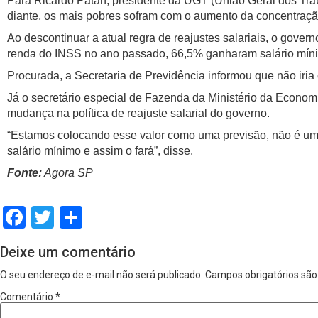
Para Ricardo Patah, presidente da UGT (União Geral dos Tra
diante, os mais pobres sofram com o aumento da concentração
Ao descontinuar a atual regra de reajustes salariais, o gover
renda do INSS no ano passado, 66,5% ganharam salário míni
Procurada, a Secretaria de Previdência informou que não iria
Já o secretário especial de Fazenda da Ministério da Economi
mudança na política de reajuste salarial do governo.
“Estamos colocando esse valor como uma previsão, não é uma 
salário mínimo e assim o fará”, disse.
Fonte:
Agora SP
Facebook
Twitter
Share
Deixe um comentário
O seu endereço de e-mail não será publicado.
Campos obrigatórios sã
Comentário
*