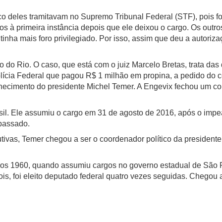
co deles tramitavam no Supremo Tribunal Federal (STF), pois 
 à primeira instância depois que ele deixou o cargo. Os outro
nha mais foro privilegiado. Por isso, assim que deu a autoriza
o do Rio. O caso, que está com o juiz Marcelo Bretas, trata das
ícia Federal que pagou R$ 1 milhão em propina, a pedido do c
hecimento do presidente Michel Temer. A Engevix fechou um co
sil. Ele assumiu o cargo em 31 de agosto de 2016, após o imp
 passado.
ivas, Temer chegou a ser o coordenador político da presidente
os 1960, quando assumiu cargos no governo estadual de São Pa
ois, foi eleito deputado federal quatro vezes seguidas. Chegou