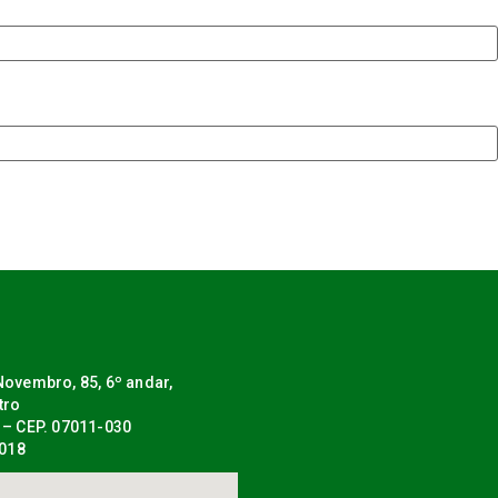
ovembro, 85, 6º andar,
tro
 – CEP. 07011-030
0018