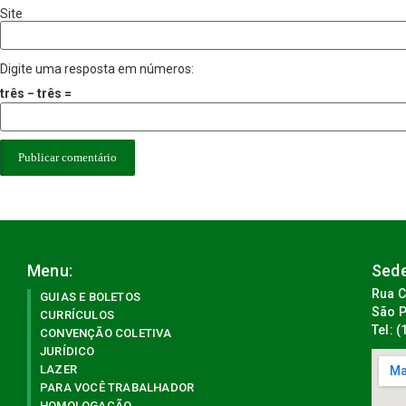
Site
Digite uma resposta em números:
três − três =
Menu:
Sede
Rua C
GUIAS E BOLETOS
São P
CURRÍCULOS
Tel: 
CONVENÇÃO COLETIVA
JURÍDICO
LAZER
PARA VOCÊ TRABALHADOR
HOMOLOGAÇÃO