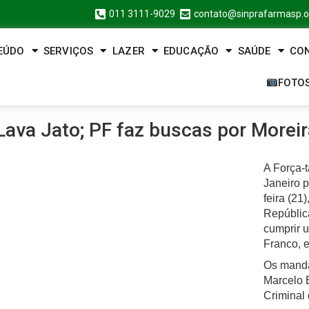
011 3111-9029
contato@sinprafarmasp.o
EÚDO
SERVIÇOS
LAZER
EDUCAÇÃO
SAÚDE
CO
FOTO
Lava Jato; PF faz buscas por Morei
A Força-t
Janeiro 
feira (21
Repúblic
cumprir 
Franco, e
Os manda
Marcelo B
Criminal 