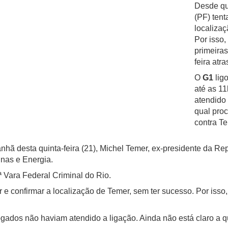
Desde qua
(PF) tent
localizaç
Por isso,
primeira
feira atra
O
G1
lig
até as 1
atendido 
qual pro
contra T
nhã desta quinta-feira (21), Michel Temer, ex-presidente da Re
inas e Energia.
 Vara Federal Criminal do Rio.
ar e confirmar a localização de Temer, sem ter sucesso. Por isso
gados não haviam atendido a ligação. Ainda não está claro a q