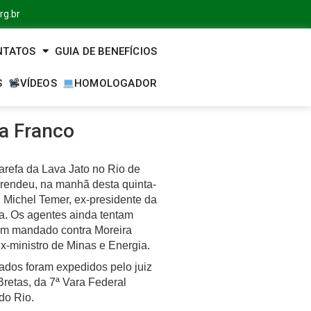
rg.br
NTATOS
GUIA DE BENEFÍCIOS
S
VÍDEOS
HOMOLOGADOR
ra Franco
arefa da Lava Jato no Rio de
prendeu, na manhã desta quinta-
), Michel Temer, ex-presidente da
a. Os agentes ainda tentam
um mandado contra Moreira
x-ministro de Minas e Energia.
dos foram expedidos pelo juiz
retas, da 7ª Vara Federal
do Rio.