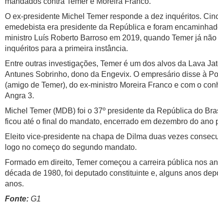
mandados contra Temer e Moreira Franco.
O ex-presidente Michel Temer responde a dez inquéritos. Cin
emedebista era presidente da República e foram encaminhados
ministro Luís Roberto Barroso em 2019, quando Temer já não ti
inquéritos para a primeira instância.
Entre outras investigações, Temer é um dos alvos da Lava Jat
Antunes Sobrinho, dono da Engevix. O empresário disse à Pol
(amigo de Temer), do ex-ministro Moreira Franco e com o con
Angra 3.
Michel Temer (MDB) foi o 37º presidente da República do Bra
ficou até o final do mandato, encerrado em dezembro do ano
Eleito vice-presidente na chapa de Dilma duas vezes consecut
logo no começo do segundo mandato.
Formado em direito, Temer começou a carreira pública nos an
década de 1980, foi deputado constituinte e, alguns anos dep
anos.
Fonte:
G1